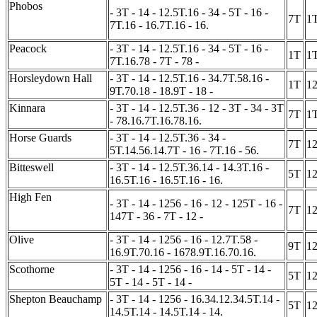
Phobos
- 3T - 14 - 12.5T.16 - 34 - 5T - 16 -
7T
1
7T.16 - 16.7T.16 - 16.
Peacock
- 3T - 14 - 12.5T.16 - 34 - 5T - 16 -
1T
1
7T.16.78 - 7T - 78 -
Horsleydown Hall
- 3T - 14 - 12.5T.16 - 34.7T.58.16 -
1T
1
9T.70.18 - 18.9T - 18 -
Kinnara
- 3T - 14 - 12.5T.36 - 12 - 3T - 34 - 3T
7T
1
- 78.16.7T.16.78.16.
Horse Guards
- 3T - 14 - 12.5T.36 - 34 -
7T
1
5T.14.56.14.7T - 16 - 7T.16 - 56.
Bitteswell
- 3T - 14 - 12.5T.36.14 - 14.3T.16 -
5T
1
16.5T.16 - 16.5T.16 - 16.
High Fen
- 3T - 14 - 1256 - 16 - 12 - 125T - 16 -
7T
1
147T - 36 - 7T - 12 -
Olive
- 3T - 14 - 1256 - 16 - 12.7T.58 -
9T
1
16.9T.70.16 - 1678.9T.16.70.16.
Scothorne
- 3T - 14 - 1256 - 16 - 14 - 5T - 14 -
5T
1
5T - 14 - 5T - 14 -
Shepton Beauchamp
- 3T - 14 - 1256 - 16.34.12.34.5T.14 -
5T
1
14.5T.14 - 14.5T.14 - 14.