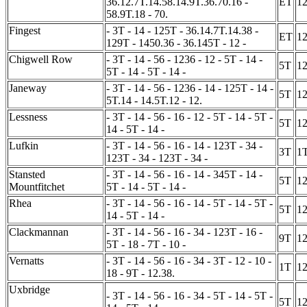
36.12.7T.14.58.14.9T.36.70.16 -
ET
1
58.9T.18 - 70.
Fingest
- 3T - 14 - 125T - 36.14.7T.14.38 -
ET
1
129T - 1450.36 - 36.145T - 12 -
Chigwell Row
- 3T - 14 - 56 - 1236 - 12 - 5T - 14 -
5T
1
5T - 14 - 5T - 14 -
Janeway
- 3T - 14 - 56 - 1236 - 14 - 125T - 14 -
5T
1
5T.14 - 14.5T.12 - 12.
Lessness
- 3T - 14 - 56 - 16 - 12 - 5T - 14 - 5T -
5T
1
14 - 5T - 14 -
Lufkin
- 3T - 14 - 56 - 16 - 14 - 123T - 34 -
3T
1
123T - 34 - 123T - 34 -
Stansted
- 3T - 14 - 56 - 16 - 14 - 345T - 14 -
5T
1
Mountfitchet
5T - 14 - 5T - 14 -
Rhea
- 3T - 14 - 56 - 16 - 14 - 5T - 14 - 5T -
5T
1
14 - 5T - 14 -
Clackmannan
- 3T - 14 - 56 - 16 - 34 - 123T - 16 -
9T
1
5T - 18 - 7T - 10 -
Vernatts
- 3T - 14 - 56 - 16 - 34 - 3T - 12 - 10 -
1T
1
18 - 9T - 12.38.
Uxbridge
- 3T - 14 - 56 - 16 - 34 - 5T - 14 - 5T -
5T
1