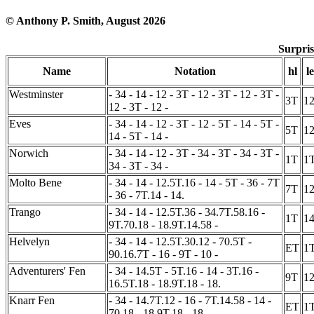
© Anthony P. Smith, August 2026
Surpri
Name
Notation
hl
le
Westminster
- 34 - 14 - 12 - 3T - 12 - 3T - 12 - 3T -
3T
1
12 - 3T - 12 -
Eves
- 34 - 14 - 12 - 3T - 12 - 5T - 14 - 5T -
5T
1
14 - 5T - 14 -
Norwich
- 34 - 14 - 12 - 3T - 34 - 3T - 34 - 3T -
1T
1
34 - 3T - 34 -
Molto Bene
- 34 - 14 - 12.5T.16 - 14 - 5T - 36 - 7T
7T
1
- 36 - 7T.14 - 14.
Trango
- 34 - 14 - 12.5T.36 - 34.7T.58.16 -
1T
1
9T.70.18 - 18.9T.14.58 -
Helvelyn
- 34 - 14 - 12.5T.30.12 - 70.5T -
ET
1
90.16.7T - 16 - 9T - 10 -
Adventurers' Fen
- 34 - 14.5T - 5T.16 - 14 - 3T.16 -
9T
1
16.5T.18 - 18.9T.18 - 18.
Knarr Fen
- 34 - 14.7T.12 - 16 - 7T.14.58 - 14 -
ET
1
70.18 - 18.9T.18 - 18.